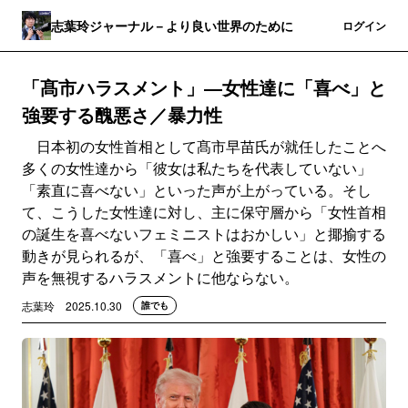
志葉玲ジャーナル－より良い世界のために
登録
ログイン
「髙市ハラスメント」―女性達に「喜べ」と
強要する醜悪さ／暴力性
日本初の女性首相として髙市早苗氏が就任したことへ
多くの女性達から「彼女は私たちを代表していない」
「素直に喜べない」といった声が上がっている。そし
て、こうした女性達に対し、主に保守層から「女性首相
の誕生を喜べないフェミニストはおかしい」と揶揄する
動きが見られるが、「喜べ」と強要することは、女性の
声を無視するハラスメントに他ならない。
志葉玲
2025.10.30
誰でも