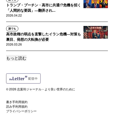
トランプ・プーチン・高市に共通!?危機を招く
「人間的な要因」―翻弄され...
2026.04.22
誰でも
高市政権の弱点を直撃したイラン危機―対策も
裏目、発想の大転換が必要
2026.03.26
もっと読む
読者限定
「他にも逮捕すべき人物がいる」トランプに国
連専門家がツッコミ―ベネズエ...
2026.01.07
読者限定
© 2026 志葉玲ジャーナル－より良い世界のために
反戦団体がノーベル平和賞を猛批判！？受賞者
マチャド氏の「闇」
書き手利用規約
2025.10.12
読み手利用規約
プライバシーポリシー