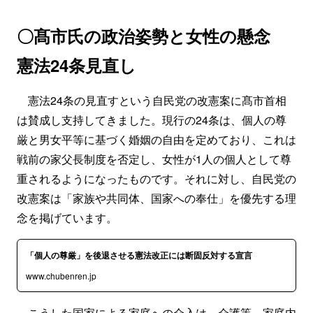
〇髙市氏の政治姿勢と女性の懸念
憲法24条見直し
憲法24条の見直すという自民党の改憲案に髙市首相
は賛成し支持してきました。現行の24条は、個人の尊
厳と男女平等に基づく婚姻の自由を定めており、これは
戦前の家父長制度を否定し、女性が1人の個人として尊
重されるようになったものです。それに対し、自民党の
改憲案は「家族や共同体、国家への奉仕」を優先する理
念を掲げています。
「個人の尊厳」を後退させる憲法改正には断固反対する宣言
www.chubenren.jp
こうした国家による家庭への介入は、介護等、家庭内