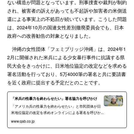
ない構造が問題となっています。刑事捜査や裁判が制約
され、被害者の訴えがあっても不起訴や加害者の米側送
還による事実上の不処罰が続いています。こうした問題
は、2024年10月の国連女性差別撤廃委員会でも、日本
政府への改善勧告の対象となりました。
沖縄の女性団体「フェミブリッジ沖縄」は、2024年1
2月に開催された米兵による少女暴行事件に抗議する県
民大会をきっかけに、日米地位協定の改定などを求める
署名活動を行っており、5万4000筆の署名と共に要請書
を近く政府に提出する予定だとのことです。
「米兵の性暴力を終わらせたい」署名協力を呼びかけ
「アメリカ兵の性暴力を終わらせたい」と市民団体が日
米地位協定の改定を求めオンラインによる署名を呼びか...
www.qab.co.jp