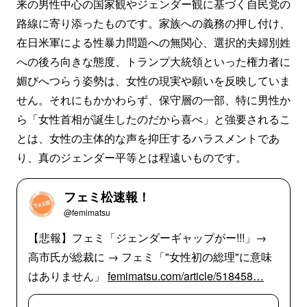
来の男性中心の国家観やジェンダー観に基づく自民党の
路線に寄り添ったものです。家族への義務の押し付け、
在日米軍による性暴力問題への無関心、選択的夫婦別姓
への後ろ向きな態度、トランプ大統領といった権力者に
媚びへつらう姿勢は、女性の現実や願いを反映していま
せん。それにもかかわらず、保守層の一部、特に男性か
ら「女性首相が誕生したのだから喜べ」と強要されるこ
とは、女性の主体的な声を抑圧するハラスメントであ
り、真のジェンダー平等とは程遠いものです。
フェミ松速報！
@femimatsu
【悲報】フェミ「ジェンダーギャップがー!!!」→
高市氏が総裁に → フェミ「"女性初の総理"に意味
はありません」
femimatsu.com/article/518458…