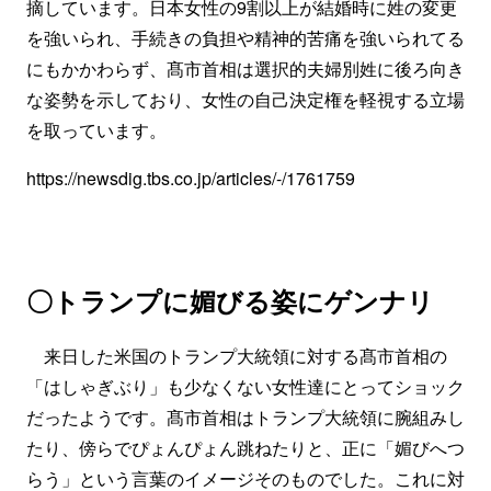
摘しています。日本女性の9割以上が結婚時に姓の変更
を強いられ、手続きの負担や精神的苦痛を強いられてる
にもかかわらず、髙市首相は選択的夫婦別姓に後ろ向き
な姿勢を示しており、女性の自己決定権を軽視する立場
を取っています。
https://newsdig.tbs.co.jp/articles/-/1761759
〇トランプに媚びる姿にゲンナリ
来日した米国のトランプ大統領に対する髙市首相の
「はしゃぎぶり」も少なくない女性達にとってショック
だったようです。髙市首相はトランプ大統領に腕組みし
たり、傍らでぴょんぴょん跳ねたりと、正に「媚びへつ
らう」という言葉のイメージそのものでした。これに対