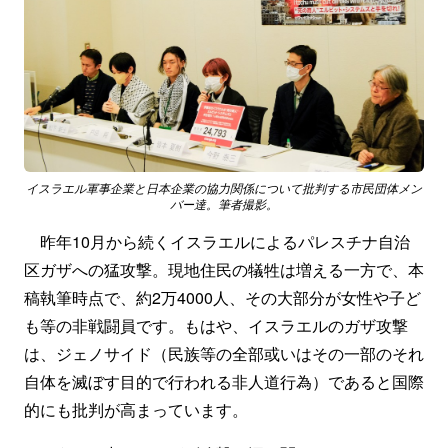
イスラエル軍事企業と日本企業の協力関係について批判する市民団体メン
バー達。筆者撮影。
昨年10月から続くイスラエルによるパレスチナ自治
区ガザへの猛攻撃。現地住民の犠牲は増える一方で、本
稿執筆時点で、約2万4000人、その大部分が女性や子ど
も等の非戦闘員です。もはや、イスラエルのガザ攻撃
は、ジェノサイド（民族等の全部或いはその一部のそれ
自体を滅ぼす目的で行われる非人道行為）であると国際
的にも批判が高まっています。