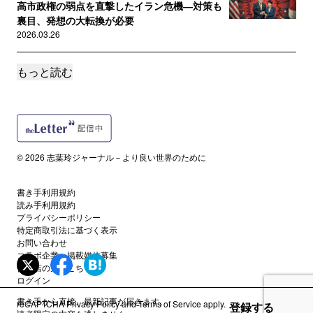
高市政権の弱点を直撃したイラン危機―対策も
裏目、発想の大転換が必要
2026.03.26
もっと読む
読者限定
「他にも逮捕すべき人物がいる」トランプに国
連専門家がツッコミ―ベネズエ...
2026.01.07
誰でも
© 2026 志葉玲ジャーナル－より良い世界のために
「髙市ハラスメント」―女性達に「喜べ」と強
要する醜悪さ／暴力性
書き手利用規約
2025.10.30
読み手利用規約
プライバシーポリシー
特定商取引法に基づく表示
読者限定
お問い合わせ
反戦団体がノーベル平和賞を猛批判！？受賞者
コラボ企業・掲載媒体募集
マチャド氏の「闇」
代理店の方はこちら
2025.10.12
ログイン
書き手から直接、最新記事が届きます。
reCAPTCHA
Privacy Policy
and
Terms of Service
apply.
登録する
読者限定