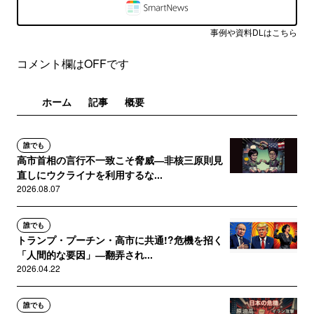
事例や資料DLはこちら
コメント欄はOFFです
ホーム
記事
概要
誰でも
高市首相の言行不一致こそ脅威―非核三原則見
直しにウクライナを利用するな...
2026.08.07
誰でも
トランプ・プーチン・高市に共通!?危機を招く
「人間的な要因」―翻弄され...
2026.04.22
誰でも