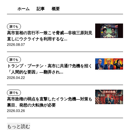
ホーム
記事
概要
誰でも
高市首相の言行不一致こそ脅威―非核三原則見
直しにウクライナを利用するな...
2026.08.07
誰でも
トランプ・プーチン・高市に共通!?危機を招く
「人間的な要因」―翻弄され...
2026.04.22
誰でも
高市政権の弱点を直撃したイラン危機―対策も
裏目、発想の大転換が必要
2026.03.26
もっと読む
読者限定