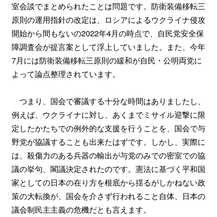
室会談でまとめられたことは問題です。防衛装備移転三
原則の運用指針の改定は、ロシアによるウクライナ侵攻
開始から間もないの2022年4月の時点で、自民党安全保
障調査会が提言案として浮上していました。また、今年
7月には防衛装備移転三原則の緩和が自民・公明両党に
よって論点整理されています。
つまり、国会で審議する十分な時間はありましたし、
例えば、ウクライナに対し、あくまでミサイル迎撃に限
定したかたちでの例外的な支援を行うことを、国会で与
野党が協議することも出来たはずです。しかし、実際に
は、殺傷力のある兵器の輸出が与党のみでの密室での協
議の挙句、閣議決定されたのです。憲法に基づく平和国
家としての日本の在り方を根底から揺るがしかねない政
策の大転換が、国会を介さず行われること自体、日本の
議会制民主主義の危機だとも言えます。