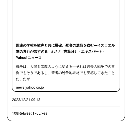
国連の学校を歓声と共に爆破、死者の遺品を盗む―イスラエル
軍の素行が悪すぎる #ガザ（志葉玲） - エキスパート -
Yahoo!ニュース
戦争は、人間を悪魔のように変える―それは過去の戦争での事
例でもそうであるし、筆者の紛争地取材でも実感してきたこと
だ。だが
news.yahoo.co.jp
2023/12/21 09:13
108Retweet
176Likes