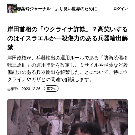
志葉玲ジャーナル－より良い世界のために
登録
ログイン
岸田首相の「ウクライナ詐欺」？高笑いする
のはイスラエルか―殺傷力のある兵器輸出解
禁
岸田政権が、兵器輸出の運用ルールである「防衛装備移
転三原則」の運用指針を改定し、ミサイルや弾薬など殺
傷能力のある兵器輸出を解禁したことについて、特にウ
クライナやガザとの関連で解説します。
志葉玲
2023.12.26
誰でも