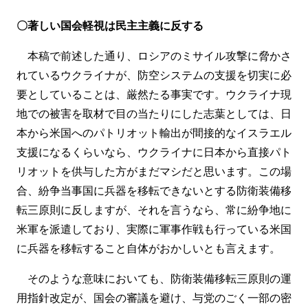
〇著しい国会軽視は民主主義に反する
本稿で前述した通り、ロシアのミサイル攻撃に脅かさ
れているウクライナが、防空システムの支援を切実に必
要としていることは、厳然たる事実です。ウクライナ現
地での被害を取材で目の当たりにした志葉としては、日
本から米国へのパトリオット輸出が間接的なイスラエル
支援になるくらいなら、ウクライナに日本から直接パト
リオットを供与した方がまだマシだと思います。この場
合、紛争当事国に兵器を移転できないとする防衛装備移
転三原則に反しますが、それを言うなら、常に紛争地に
米軍を派遣しており、実際に軍事作戦も行っている米国
に兵器を移転すること自体がおかしいとも言えます。
そのような意味においても、防衛装備移転三原則の運
用指針改定が、国会の審議を避け、与党のごく一部の密